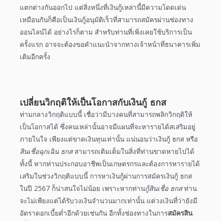
แตกต่างกันออกไป แต่สิ่งหนึ่งที่เงินกู้เหล่านี้มีความโดดเด่น
เหมือนกันก็คือเป็นเงินกู้
อนุมัติเร็ว
ที่สามารถสมัครผ่านช่องทาง
ออนไลน์
ได้ อย่างไรก็ตาม สำหรับท่านที่เพิ่งเคยใช้บริการเป็น
ครั้งแรก อาจจะต้องขอคำ
แนะนำ
จากทางเจ้าหน้าที่ธนาคารเพิ่ม
เติมอีกครั้ง
เปลี่ยนวิกฤติให้เป็นโอกาสกับเงินกู้ ธกส
ท่ามกลางวิกฤติแบบนี้ เชื่อว่ามีบางคนที่สามารถพลิกวิกฤติให้
เป็นโอกาสได้ ซึ่งคนเหล่านั้นอาจมีแผนที่จะหารายได้สเสริมอยู่
ภายในใจ เพียงแต่ขาดเงินทุนเท่านั้น แน่นอนว่า
เงินกู้ ธกส
หรือ
สินเชื่อฉุกเฉิน ธกส
สามารถเติมเต็มในสิ่งที่ท่านขาดหายไปได้
ทั้งนี้ หากท่านประกอบอาชีพเป็นเกษตรกรและต้องการหารายได้
เสริมในช่วงวิกฤติแบบนี้ การ
หาเงินกู้
ผ่านการสมัคร
เงินกู้ ธกส
ในปี 2567
ก็น่าสนใจไม่น้อย เพราะหากท่าน
กู้สินเชื่อ ธกส
ท่าน
จะไม่เพียงแต่ได้รับวงเงินจำนวนมากเท่านั้น แต่วงเงินที่ว่ายังมี
อัตราดอกเบี้ยต่ำ
อีกด้วยเช่นกัน อีกทั้งช่องทางในการ
สมัครสิน