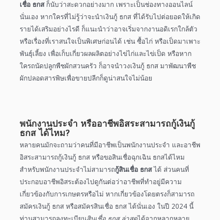
เชื่อ ธกส
ก็นับว่าสะดวกอย่างมาก เพราะเป็นช่องทาง
ออนไลน์
นั่นเอง หากใครที่ไม่รู้ว่าจะนำ
เงินกู้ ธกส
ที่ได้รับไปต่อยอดให้เกิด
รายได้เสริมอย่างไรดี ก็
แนะนำ
ว่าอาจเริ่มจากงานอดิเรกใกล้ตัว
หรือเรื่องที่เราสนใจเป็นพิเศษก่อนได้ เช่น ซื้อไก่ หรือเป็ดมาเพาะ
พันธุ์เลี้ยง เพื่อเก็บเกี่ยวผลผลิตอย่างไข่ไก่และไข่เป็ด หรือหาก
ใครถนัดปลูกพืชผักสวนครัว ก็อาจนำวง
เงินกู้ ธกส
มาพัฒนาพืช
ผักปลอดสารพิษเพื่อขายปลีกก็ดูน่าสนใจไม่น้อย
พนักงานประจำ หรืออาชีพอิสระสามารถกู้เงินกู้
ธกส ได้ไหม?
หลายคนมักจะถามว่าคนที่มีอาชีพเป็นพนักงานประจำ และอาชีพ
อิสระสามารถกู้
เงินกู้ ธกส
หรือขอ
สินเชื่อฉุกเฉิน ธกส
ได้ไหม
สำหรับพนักงานประจำไม่สามารถ
กู้สินเชื่อ ธกส
ได้ ส่วนคนที่
ประกอบอาชีพอิสระต้องไปดูกันต่อว่าอาชีพที่ทำอยู่มีความ
เกี่ยวข้องกับการเกษตรหรือไม่ หากเกี่ยวข้องโดยตรงก็สามารถ
สมัคร
เงินกู้ ธกส
หรือ
สมัครสินเชื่อ ธกส
ได้นั่นเอง ในปี
2024
นี้
ท่านสามารถลงทะเบียน
สินเชื่อ ธกส ล่าสุด
ได้จากหลากหลาย