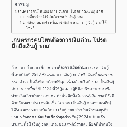
สารบัญ
เกษตรกรคนไหนต้องการเงินด่วน โปรดนึกถึงเงินกู้ ธกส
เปลี่ยนวิกฤติให้เป็นโอกาสกับเงินกู้ ธกส
พนักงานประจำ หรืออาชีพอิสระสามารถกู้เงินกู้ ธกส ได้
ไหม?
เกษตรกรคนไหนต้องการเงินด่วน โปรด
นึกถึงเงินกู้ ธกส
ถ้าถามว่าในเวลาที่เกษตรกร
ต้องการเงินด่วน
ควรจะ
หาเงินกู้
ที่ไหนดีในปี 2567
ซึ่งแน่นอนว่า
เงินกู้ ธกส
หรือ
สินเชื่อธนาคาร
ธกส
น่าจะเป็นสิ่งที่ตอบโจทย์ที่สุด เนื่องด้วย
เงินกู้ ธกส
เป็นเงินกู้
อัตราดอกเบี้ยต่ำ
ปี
2024
ที่ให้กู้เฉพาะผู้ที่มีอาชีพเกษตรกรหรือ
ทำธุรกิจเกี่ยวกับการเกษตรเท่านั้น อีกทั้งในการ
กู้เงิน ธกส
ก็ยังมี
ด้วยกันหลายประเภทสินเชื่อ ไม่ว่าจะเป็น
เงินกู้ ธกส
ช่วยเหลือผู้
ได้รับผลกระทบจากโควิด19
เงินกู้ ธกส
สำหรับเจ้าของธุรกิจ
SME หรือ
ธกส ปล่อยสินเชื่อล่าสุด
สำหรับผู้ที่มีที่ดินเป็นหลัก
ประกัน ทั้งนี้
เงินกู้ ธกส
แต่ละประเภทก็มีรายละเอียดที่น่าสนใจ