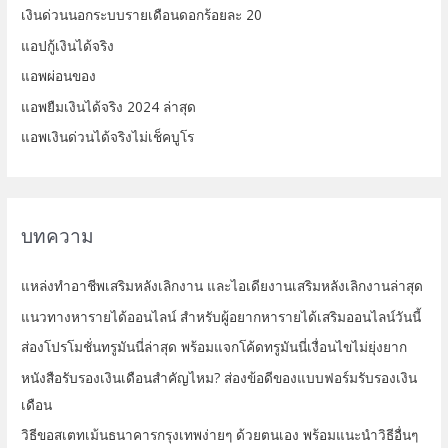
เงินด่วนนอกระบบรายเดือนดอกร้อยละ 20
แอปกู้เงินได้จริง
แอพผ่อนของ
แอพยืมเงินได้จริง 2024 ล่าสุด
แอพเงินด่วนได้จริงไม่เช็คบูโร
บทความ
แหล่งทำอาชีพเสริมหลังเลิกงาน และไอเดียงานเสริมหลังเลิกงานล่าสุด
แนวทางหารายได้ออนไลน์ สำหรับผู้อยากหารายได้เสริมออนไลน์วันนี้
ส่องโปรโมชั่นทรูมันนี่ล่าสุด พร้อมแจกโค้ดทรูมันนี่เงื่อนไขไม่ยุ่งยาก
หนังสือรับรองเงินเดือนสำคัญไหม? ส่องข้อดีของแบบฟอร์มรับรองเงิน
เดือน
วิธีขอสเตทเม้นธนาคารกรุงเทพง่ายๆ ด้วยตนเอง พร้อมแนะนำวิธีอื่นๆ