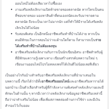
ออนไลน์
ไม่ต้องเสียเวลาไปซื้อเอง
งานเสริมหลังเลิกงาน
เปิดท้ายขายของตลาดนัด หากใครเป็นคน
ที่ชอบขายของ มองหาสินค้าที่ตนเองถนัดและรับมาขายตาม
ตลาดนัด ถึงจะเป็นเวลาไม่มากนัก แต่ก็ทำให้มี
รายได้เสริม
หลัง
เลิกเงินได้ไม่น้อย
รับสอนพิเศษ เป็นอีกหนึ่ง
อาชีพเสริมทําที่บ้าน
ได้ง่าย หากเป็น
คนมีทักษะในการสอนไม่ว่าจะด้านใดก็ตาม ก็สามารถเป็น
ราย
ได้เสริมทําที่บ้านไม่ต้องลงทุน
อาชีพเสริมหลังเลิกงาน
กับการเป็นนักเขียนอิสระ อาชีพสำหรับผู้
ที่มีทักษะความรู้เฉพาะทาง เขียนสร้างสรรค์บทความใหม่ ๆ
เขียน
งานออนไลน์
โปรโมทลงเพจก็ได้เงินดีไม่น้อยเลยทีเดียว
เป็นอย่างไรกันบ้างสำหรับ
อาชีพเสริมหลังเลิกงาน
ที่นำมาเสนอใน
บทความนี้ เรียกได้ว่ามีทั้ง
อาชีพเสริมออนไลน์
และอาชีพเสริมหารายได้
นอกบ้าน เป็นตัวเลือกสำหรับผู้ที่กำลัง
หางานพิเศษทําหลังเลิกงาน
และมี
ทักษะในด้านนั้น ๆ หากมีเวลาว่างหลังเลิกงานข้อมูลอาชีพเสริมเหล่านี้
ถือว่าน่าทำเสริมไม่น้อย เพื่อเพิ่มสภาพคล่องด้านการใช้จ่า และมีเงิน
สำรองไว้เก็บออม