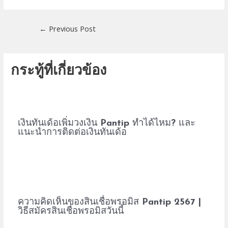
Post
←
Previous Post
navigation
กระทู้ที่เกี่ยวข้อง
เงินทันเด้อเพิ่มวงเงิน Pantip ทำได้ไหม? และ
แนะนำการติดต่อเงินทันเด้อ
ความคิดเห็นของสินเชื่อพรอมิส Pantip 2567 |
วิธีสมัครสินเชื่อพรอมิสวันนี้