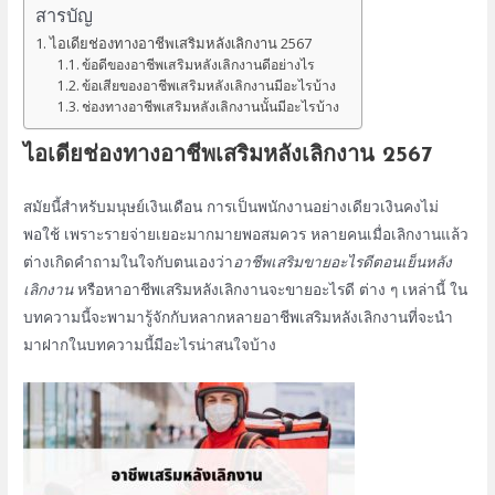
สารบัญ
ไอเดียช่องทางอาชีพเสริมหลังเลิกงาน 2567
ข้อดีของอาชีพเสริมหลังเลิกงานดีอย่างไร
ข้อเสียของอาชีพเสริมหลังเลิกงานมีอะไรบ้าง
ช่องทางอาชีพเสริมหลังเลิกงานนั้นมีอะไรบ้าง
ไอเดียช่องทางอาชีพเสริมหลังเลิกงาน 2567
สมัยนี้สำหรับมนุษย์เงินเดือน การเป็นพนักงานอย่างเดียวเงินคงไม่
พอใช้ เพราะรายจ่ายเยอะมากมายพอสมควร หลายคนเมื่อเลิกงานแล้ว
ต่างเกิดคำถามในใจกับตนเองว่า
อาชีพเสริมขายอะไรดีตอนเย็นหลัง
เลิกงาน
หรือ
หาอาชีพเสริมหลังเลิกงาน
จะขายอะไรดี ต่าง ๆ เหล่านี้ ใน
บทความนี้จะพามารู้จักกับหลากหลาย
อาชีพเสริมหลังเลิกงาน
ที่จะนำ
มาฝากในบทความนี้มีอะไรน่าสนใจบ้าง