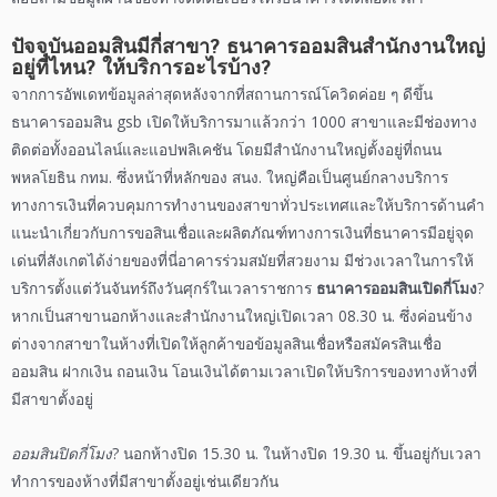
ปัจจุบันออมสินมีกี่สาขา?
ธนาคารออมสิน
สำนักงานใหญ่
อยู่ที่ไหน? ให้บริการอะไรบ้าง?
จากการอัพเดทข้อมูลล่าสุดหลังจากที่สถานการณ์โควิดค่อย ๆ ดีขึ้น
ธนาคารออมสิน
gsb
เปิดให้บริการมาแล้วกว่า
1000
สาขาและมี
ช่องทาง
ติดต่อ
ทั้ง
ออนไลน์
และแอปพลิเคชัน โดยมีสำนักงานใหญ่ตั้งอยู่ที่ถนน
พหลโยธิน กทม
.
ซึ่งหน้าที่หลักของ สนง
.
ใหญ่คือเป็นศูนย์กลางบริการ
ทางการเงินที่ควบคุมการทำงานของสาขาทั่วประเทศและให้บริการด้านคำ
แนะนำเกี่ยวกับการ
ขอสินเชื่อ
และ
ผลิตภัณฑ์
ทางการเงินที่ธนาคารมีอยู่
จุด
เด่น
ที่สังเกตได้ง่ายของที่นี่อาคารร่วมสมัยที่สวยงาม มีช่วงเวลาในการให้
บริการตั้งแต่วันจันทร์ถึงวันศุกร์ในเวลาราชการ
ธนาคารออมสิน
เปิดกี่โมง
?
หากเป็นสาขานอกห้างและสำนักงานใหญ่เปิดเวลา
08.30
น
.
ซึ่งค่อนข้าง
ต่างจากสาขาในห้างที่เปิดให้ลูกค้าขอ
ข้อมูลสินเชื่อ
หรือสมัคร
สินเชื่อ
ออมสิน
ฝากเงิน ถอนเงิน โอนเงินได้ตามเวลาเปิดให้บริการของทางห้างที่
มีสาขาตั้งอยู่
ออมสินปิดกี่โมง
? นอกห้างปิด
15.30
น
.
ในห้างปิด
19.30
น
.
ขึ้นอยู่กับเวลา
ทำการของห้างที่มีสาขาตั้งอยู่เช่นเดียวกัน