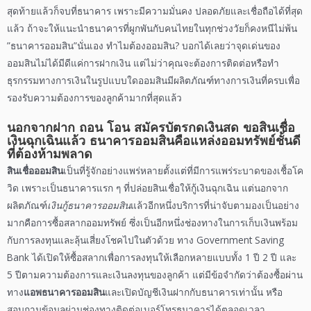
สุดท้ายแล้วก็จบที่ธนาคาร เพราะมีความมั่นคง ปลอดภัยและเชื่อถือได้ที่สุด
แล้ว ถ้าจะให้แนะนำธนาคารที่ผูกพันกับคนไทยในทุกช่วงวัยก็คงหนีไม่พ้น
”
ธนาคารออมสิน
”
นั่นเอง ทำไมต้องออมสิน? บอกได้เลยว่า
จุดเด่น
ของ
ออมสินไม่ได้มีดีแค่การฝากเงิน แต่ไม่ว่าคุณจะต้องการติดต่อหรือทำ
ธุรกรรมทางการเงินในรูปแบบใดออมสินมี
ผลิตภัณฑ์
ทางการเงินที่ครบเพื่อ
รองรับความต้องการของลูกค้ามากที่สุดแล้ว
นอกจากฝาก ถอน โอน สมัครบัตรกดเงินสด
ขอสินเชื่อ
เงินฉุกเฉินแล้ว
ธนาคารออมสิน
คือแหล่งออมทรัพย์ชั้นดี
ที่ต้องห้ามพลาด
สินเชื่อออมสิน
เป็นที่รู้จักอย่างแพร่หลายตั้งแต่ที่มีการแพร่ระบาดของเชื้อโค
วิด เพราะเป็นธนาคารแรก ๆ ที่ปล่อยสินเชื่อให้กู้เงินฉุกเฉิน แต่นอกจาก
ผลิตภัณฑ์
เงินกู้
ธนาคารออมสิน
แล้วอีกหนึ่งบริการที่น่าจับตามองเป็นอย่าง
มากคือการซื้อสลากออมทรัพย์ ซึ่งเป็นอีกหนึ่งช่องทางในการเก็บเงินพร้อม
กับการลงทุนและลุ้นเสี่ยงโชคไปในตัวด้วย ทาง
Government Saving
Bank
ได้เปิดให้ซื้อสลากเพื่อการลงทุนให้เลือกหลายแบบทั้ง
1
ปี
2
ปี และ
5
ปีตามความต้องการและเงินลงทุนของลูกค้า แต่มีข้อจำกัดว่าต้องซื้อผ่าน
ทาง
แอพ
ธนาคารออมสิน
และเปิดบัญชีเงินฝากกับธนาคารเท่านั้น หรือ
สอบถามข้อมูลผ่าน
ช่องทางติดต่อ
เบอร์โทรธนาคารได้ตลอดเวลา