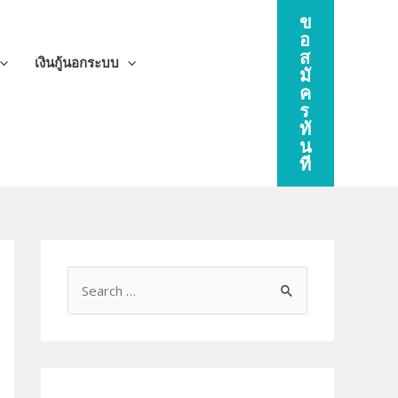
ข
อ
ส
เงินกู้นอกระบบ
มั
ค
ร
ทั
น
ที
S
e
a
r
c