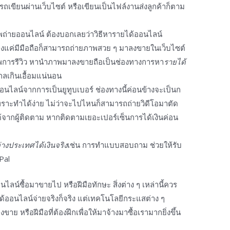
รถเขียนผ่านเว็บไซต์ หรือเขียนเป็นไฟล์งานส่งลูกค้าก็ตาม
ถ่าย
ออนไลน์
ต้องบอกเลยว่า
วิธีหารายได้ออนไลน์
ยงแค่มีมือถือก็สามารถถ่ายภาพสวย ๆ มาลงขายในเว็บไซต์
ยภาพการรีวิว หานำภาพมาลงขายถือเป็นช่องทางการ
หา
รายได้
ลเกินเอื้อมแน่นอน
ออนไลน์
จากการเป็นยูทูบเบอร์ ช่องทางนี้ค่อนข้างจะเป็นก
พราะทำได้ง่าย ไม่ว่าจะไปไหนก็สามารถถ่ายวิดีโอมาตัด
้จากผู้ติดตาม หากติดตามเยอะเปอร์เซ็นการได้เงินค่อน
างประเทศได้เงินจริง
เช่น การทำแบบสอบถาม ช่วยให้รับ
Pal
นไลน์
ซื้อมาขายไป หรือฝีมือทักษะ สิ่งต่าง ๆ เหล่านี้ควร
้ออนไลน์จ่ายจริง
ก็จริง แต่เทคโนโลยีกระแสต่าง ๆ
ขาย หรือฝีมือที่ต้องฝึกเพื่อให้มาจ้างมาซื้อเรามากยิ่งขึ้น